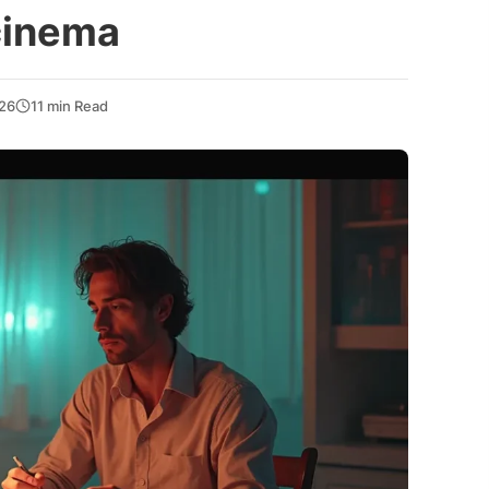
 cinema
026
11 min Read