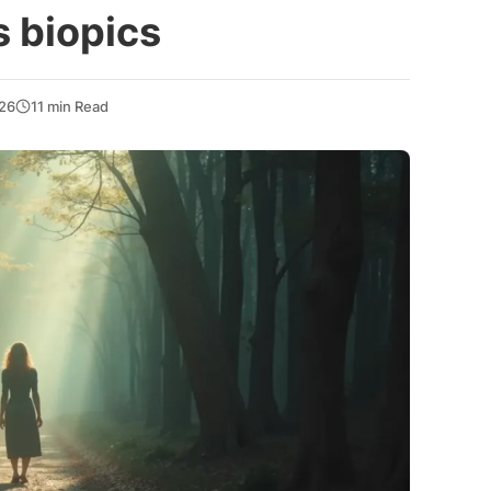
s biopics
026
11 min Read