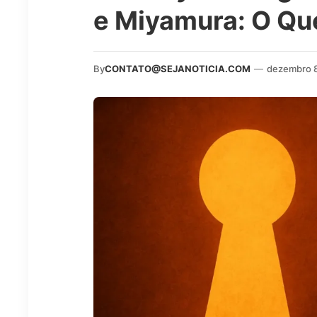
e Miyamura: O Qu
By
CONTATO@SEJANOTICIA.COM
—
dezembro 8