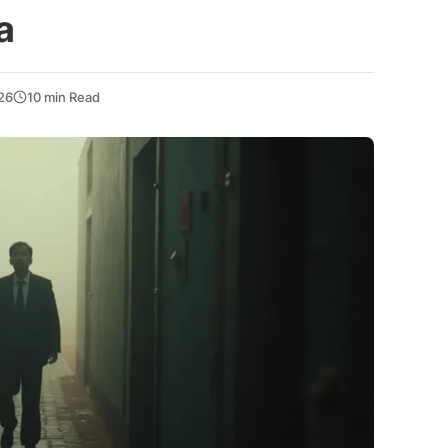
a
026
10 min Read