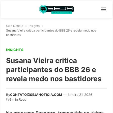
Seja Notícia
»
Insights
»
Susana Vieira critica participantes do BBB 26 e revela medo nos
bastidores
INSIGHTS
Susana Vieira critica
participantes do BBB 26 e
revela medo nos bastidores
By
CONTATO@SEJANOTICIA.COM
—
janeiro 21, 2026
3 min Read
No programa Encontro, transmitido na última