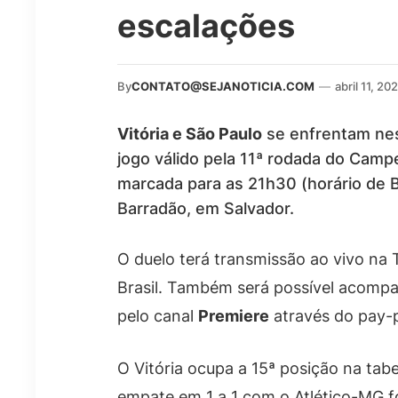
escalações
By
CONTATO@SEJANOTICIA.COM
—
abril 11, 20
Vitória e São Paulo
se enfrentam nest
jogo válido pela 11ª rodada do Campe
marcada para as 21h30 (horário de B
Barradão, em Salvador.
O duelo terá transmissão ao vivo na
Brasil. Também será possível acompa
pelo canal
Premiere
através do pay-p
O Vitória ocupa a 15ª posição na tab
empate em 1 a 1 com o Atlético-MG fo