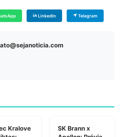
atsApp
LinkedIn
Telegram
ntato@sejanoticia.com
ec Kralove
SK Brann x
iktas:
Apollon: Prévia