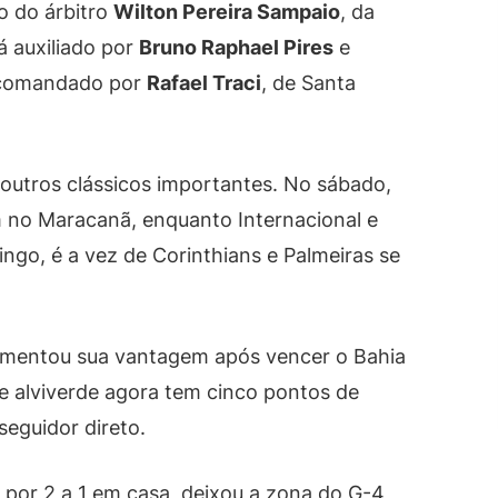
o do árbitro
Wilton Pereira Sampaio
, da
á auxiliado por
Bruno Raphael Pires
e
 comandado por
Rafael Traci
, de Santa
 outros clássicos importantes. No sábado,
 no Maracanã, enquanto Internacional e
ngo, é a vez de Corinthians e Palmeiras se
aumentou sua vantagem após vencer o Bahia
e alviverde agora tem cinco pontos de
eguidor direto.
 por 2 a 1 em casa, deixou a zona do G-4