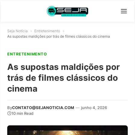
Seja Notícia
»
Entretenimento
»
As supostas maldições por trás de filmes clássicos do cinema
ENTRETENIMENTO
As supostas maldições por
trás de filmes clássicos do
cinema
By
CONTATO@SEJANOTICIA.COM
—
junho 4, 2026
10 min Read