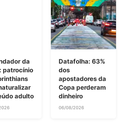
ndador da
Datafolha: 63%
: patrocínio
dos
rinthians
apostadores da
naturalizar
Copa perderam
eúdo adulto
dinheiro
2026
06/08/2026