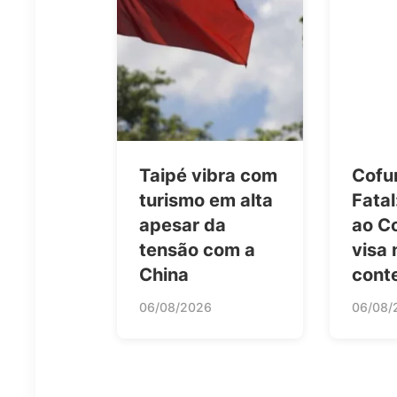
Taipé vibra com
Cofu
turismo em alta
Fatal
apesar da
ao Co
tensão com a
visa 
China
cont
06/08/2026
06/08/