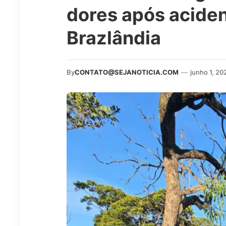
dores após aciden
Brazlândia
By
CONTATO@SEJANOTICIA.COM
—
junho 1, 20