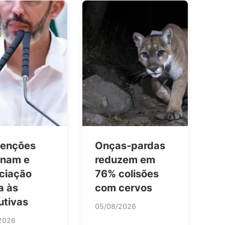
enções
Onças-pardas
inam e
reduzem em
ciação
76% colisões
a às
com cervos
utivas
05/08/2026
2026