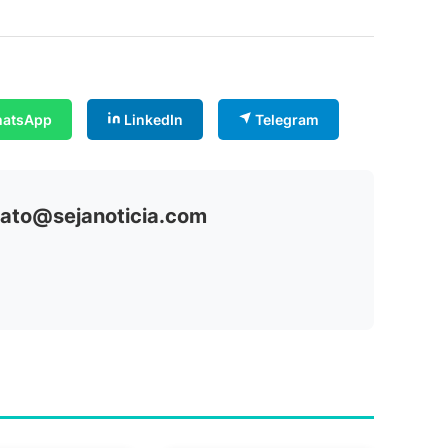
atsApp
LinkedIn
Telegram
ntato@sejanoticia.com