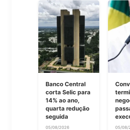
Banco Central
Conv
corta Selic para
term
14% ao ano,
nego
quarta redução
pass
seguida
exec
05/08/2026
05/08/